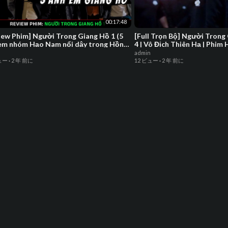
00:17:48
iew Phim] Người Trong Giang Hồ 1 (5
[Full Trọn Bộ] Người Trong
em nhóm Hạo Nam nổi dậy trong Hồng
4 | Vô Địch Thiên Hạ | Phim
) Phim Xã Hội Đen
Điển
admin
ュー
·
2 年 前に
12 ビュー
·
2 年 前に