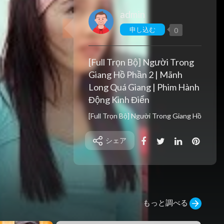
admin
申し込む
0
[Full Trọn Bộ] Người Trong
Giang Hồ Phần 2 | Mãnh
Long Quá Giang | Phim Hành
Động Kinh Điển
[Full Trọn Bộ] Người Trong Giang Hồ
Phần 2 | Mãnh Long Quá Giang | Phi
m Hành Động Kinh Điển
シェア
ĐĂNG KÝ KÊNH NGAY TẠI ĐÂY :
https://www.youtube.com/channe...
.l/UC90kbFy_qfMm80kd6
Người Trong Giang Hồ được ra mắt
vào năm 1996, xoay quanh chàng th
anh niên Trần Hạo Nam và băng nhó
もっと調べる
m Hồng Hưng của Hội Tam Hoàng. N
gay từ khi ra mắt, bộ phim đã nhận đ