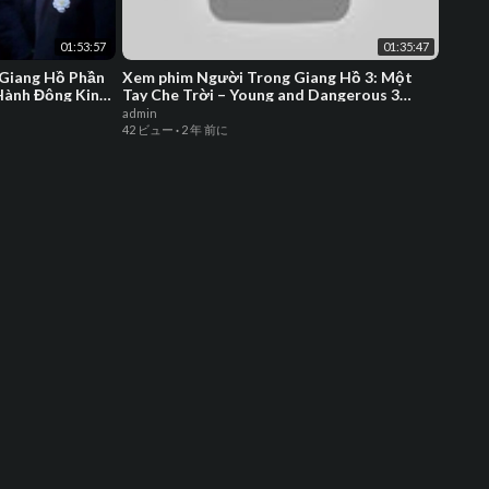
01:53:57
01:35:47
 Giang Hồ Phần
Xem phim Người Trong Giang Hồ 3: Một
Cô Gá
 Hành Động Kinh
Tay Che Trời – Young and Dangerous 3
Vật S
(1996)
Nghìn
admin
admin
42 ビュー
·
2 年 前に
8 ビュ