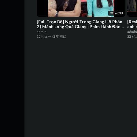
01:26:38
[Full Trọn Bộ] Người Trong Giang Hồ Phần
[Rev
2 | Mãnh Long Quá Giang | Phim Hành Động
anh 
Kinh Điển
Hưng
admin
admin
15 ビュー
·
2 年 前に
22 ビ