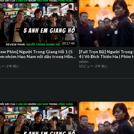
00:17:48
iew Phim] Người Trong Giang Hồ 1 (5
[Full Trọn Bộ] Người Trong
em nhóm Hạo Nam nổi dậy trong Hồng
4 | Vô Địch Thiên Hạ | Phim
) Phim Xã Hội Đen
Điển
admin
ュー
·
2 年 前に
12 ビュー
·
2 年 前に