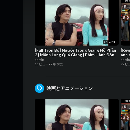
Giang | Phim
Hành Động
Kinh Điển
01:26:38
[Full Trọn Bộ] Người Trong Giang Hồ Phần
[Rev
2 | Mãnh Long Quá Giang | Phim Hành Động
anh 
Kinh Điển
Hưng
admin
admin
15 ビュー
·
2 年 前に
22 ビ
映画とアニメーション