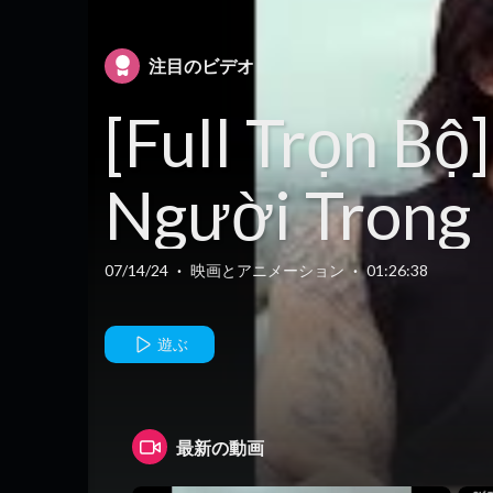
注目のビデオ
[Full Trọn Bộ]
Người Trong
Giang Hồ
07/14/24
·
映画とアニメーション
·
01:26:38
Phần 2 | Mãn
遊ぶ
Long Quá
最新の動画