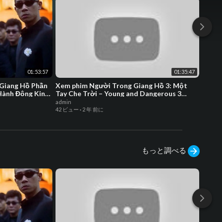
ược sự đón nhận nồng nhiệt của ng
ười hâm mộ tại HongKong. Phim quy
tụ nhiều cái tên nổi bật như Trịnh Y
Kiện, Lê Tư, Trần Tiểu Xuân,…Đây c
ũng là khởi đầu cho các phần tiếp th
eo của loạt phim đình đám này
#nguoitronggiangho #tranhaonam #
01:53:57
01:35:47
trinhykien
 Giang Hồ Phần
Xem phim Người Trong Giang Hồ 3: Một
Cô Gá
 Hành Động Kinh
Tay Che Trời – Young and Dangerous 3
Vật S
(1996)
Nghìn
admin
admin
42 ビュー
·
2 年 前に
8 ビュ
もっと調べる